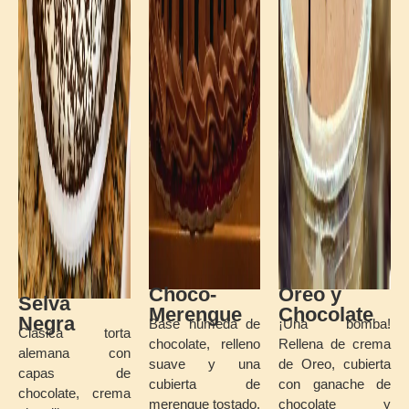
Choco-
Oreo
y
Selva
Merengue
Chocolate
Negra
Base
húmeda
de
¡
Una
bomba!
Clásica
torta
chocolate,
relleno
Rellena
de
crema
alemana
con
suave
y
una
de
Oreo,
cubierta
capas
de
cubierta
de
con
ganache
de
chocolate,
crema
merengue
tostado.
chocolate
y