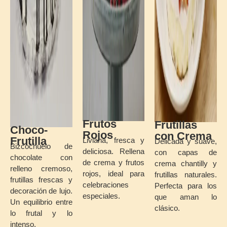
Frutos
Frutillas
Choco-
Rojos
con
Crema
Frutilla
Liviana,
fresca
y
Delicada
y
suave,
Bizcochuelo
de
deliciosa.
Rellena
con
capas
de
chocolate
con
de
crema
y
frutos
crema
chantilly
y
relleno
cremoso,
rojos,
ideal
para
frutillas
naturales.
frutillas
frescas
y
celebraciones
Perfecta
para
los
decoración
de
lujo.
especiales.
que
aman
lo
Un
equilibrio
entre
clásico.
lo
frutal
y
lo
intenso.