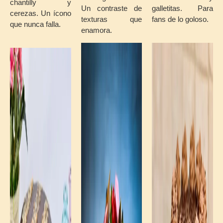
chantilly
y
Un
contraste
de
galletitas.
Para
cerezas.
Un
ícono
texturas
que
fans
de
lo
goloso.
que
nunca
falla.
enamora.